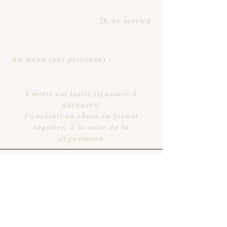
2h de service
Au menu (par personne) :
4 minis cocktails signature à
découvrir
1 cocktail au choix en format
régulier, à la suite de la
dégustation
PARCOURS :
5
4
6
Étape 4 de 6