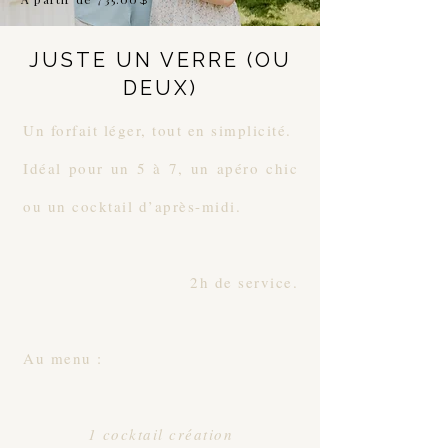
$
JUSTE UN VERRE (OU
DEUX)
Un forfait léger, tout en simplicité.
Idéal pour un 5 à 7, un apéro chic
ou un cocktail d’après-midi.
2h de service.
Au menu : ​
1 cocktail création