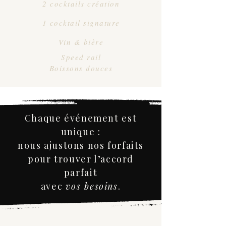
2 cocktails création
1 cocktail signature
Vin & bière
Speed rail
Boissons douces
Chaque événement est
unique :
nous ajustons nos forfaits
pour trouver l’accord
parfait
avec
vos besoins
.