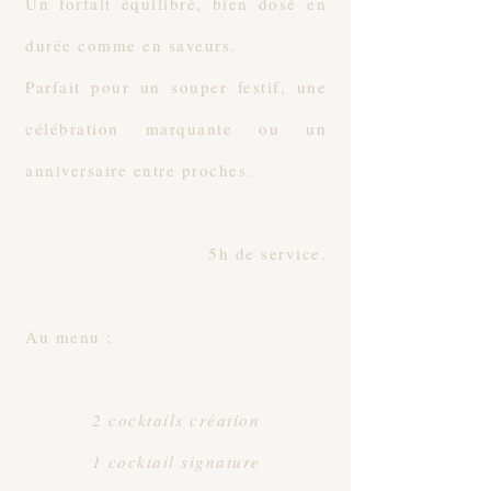
Un forfait équilibré, bien dosé en
durée comme en saveurs.
Parfait pour un souper festif, une
célébration marquante ou un
anniversaire entre proches.
5h de service.
Au menu :
2 cocktails création
1 cocktail signature